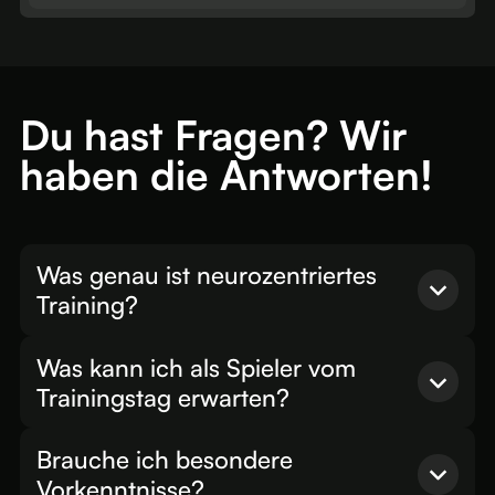
Du hast Fragen? Wir
haben die Antworten!
Was genau ist neurozentriertes
Training?
Neurozentriertes Training basiert auf der
Was kann ich als Spieler vom
Optimierung der Zusammenarbeit zwischen
Trainingstag erwarten?
Gehirn und Körper. Es hilft dir,
Bewegungen
effektiver zu steuern
, deine
Reaktionszeit
Dich erwartet ein intensiver und
innovativer
zu verkürzen
und deine Leistung zu
Brauche ich besondere
Trainingstag
! In 4 Stunden Training wirst du
steigern. Bei Soccerkinetics kombinieren wir
Vorkenntnisse?
mit
zertifizierten Trainern
nach