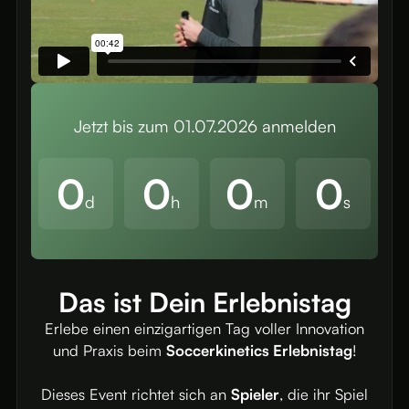
Jetzt bis zum
01.07.2026
anmelden
0
0
0
0
d
h
m
s
Das ist Dein Erlebnistag
Erlebe einen einzigartigen Tag voller Innovation
und Praxis beim
Soccerkinetics Erlebnistag
!
Dieses Event richtet sich an
Spieler
, die ihr Spiel