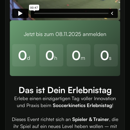
Jetzt bis zum 08.11.2025 anmelden
0
0
0
0
d
h
m
s
Das ist Dein Erlebnistag
Erlebe einen einzigartigen Tag voller Innovation
und Praxis beim
Soccerkinetics Erlebnistag
!
Dieses Event richtet sich an
Spieler & Trainer
, die
ihr Spiel auf ein neues Level heben wollen – mit